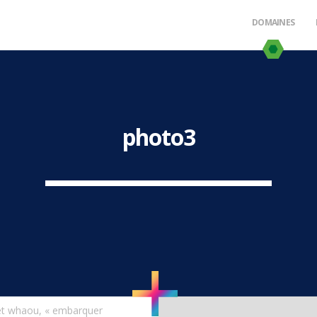
DOMAINES
photo3
fet whaou, « embarquer