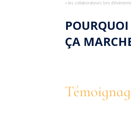
» les collaborateurs lors d’événem
POURQUOI
ÇA MARCH
Témoignag