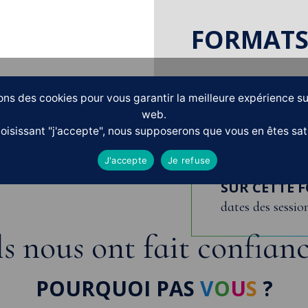
FORMAT
ons des cookies pour vous garantir la meilleure expérience su
web.
oisissant "j'accepte", nous supposerons que vous en êtes sati
J'accepte
Je refuse
PLUS D'INF
SUR CETTE 
dates des session
ls nous ont fait confian
POURQUOI PAS
V
O
U
S
?