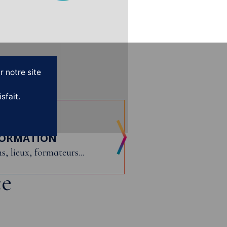
S
r notre site
sfait.
OS
FORMATION
s, lieux, formateurs...
ce