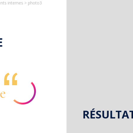
ents internes
>
photo3
E
e
RÉSULTA