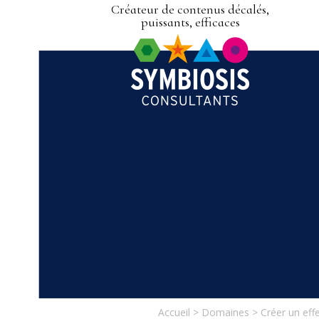
Créateur de contenus décalés,
puissants, efficaces
Accueil
>
Domaines
>
Créer un ef