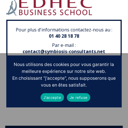
Pour plus d'informations contactez-nous au :
01 40 28 18 78
Par e-mail :
contact@symbiosis-consultants.net
Nous utilisons des cookies pour vous garantir la
meilleure expérience sur notre site web.
En choisissant "j'accepte", nous supposerons que
Ils nous ont fait confiance
vous en êtes satisfait.
POURQUOI PAS
V
O
U
S
?
J'accepte
Je refuse