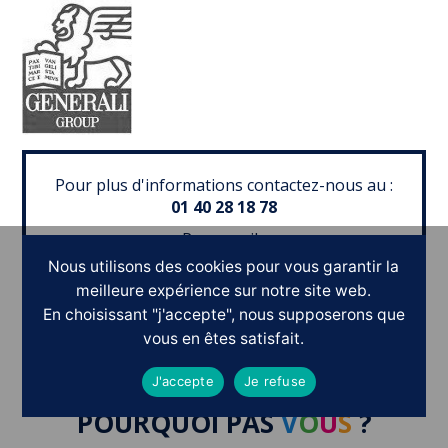
Pour plus d'informations contactez-nous au :
01 40 28 18 78
Par e-mail :
contact@symbiosis-consultants.net
Nous utilisons des cookies pour vous garantir la
meilleure expérience sur notre site web.
En choisissant "j'accepte", nous supposerons que
vous en êtes satisfait.
Ils nous ont fait confiance
J'accepte
Je refuse
POURQUOI PAS
V
O
U
S
?