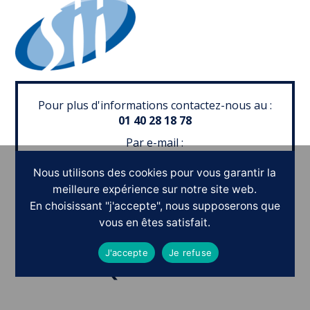
Pour plus d'informations contactez-nous au :
01 40 28 18 78
Par e-mail :
contact@symbiosis-consultants.net
Nous utilisons des cookies pour vous garantir la
meilleure expérience sur notre site web.
En choisissant "j'accepte", nous supposerons que
vous en êtes satisfait.
Ils nous ont fait confiance
J'accepte
Je refuse
POURQUOI PAS
V
O
U
S
?